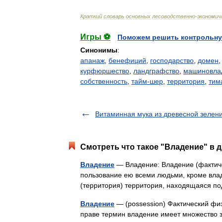
Краткий
словарь
основных
лесоводственно
-
экономич
Игры ⚽
Поможем решить контрольну
Синонимы
:
апанаж
,
бенефиций
,
господарство
,
домен
курфюршество
,
ландграфство
,
машиновла
собственность
,
тайм-шер
,
территория
,
тим
Витаминная мука из древесной зелен
Смотреть что такое "Владение" в д
Владение
— Владение: Владение (фактич
пользование ею всеми людьми, кроме влад
(территория) территория, находящаяся п
Владение
— (possession) Фактический фи
праве термин владение имеет множество з