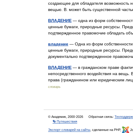
создающее для обладателя возможность не
вещью. В. может быть существенной част
ВЛАДЕНИЕ
— одна из форм собственности
ценные бумаги, природные ресурсы. Пред
подтвержденное правомочие обладать об
владение
— Одна из форм собственности 
ценные бумаги, природные ресурсы. Пред
документально подтвержденное правомо
ВЛАДЕНИЕ
— в гражданском праве факти
непосредственного воздействия на вещь. 
права (гражданином или юридическим ли
словарь
© Академик, 2000-2026
Обратная связь:
Техподдерж
👣 Путешествия
Экспорт словарей на сайты
, сделанные на PHP,
Jo