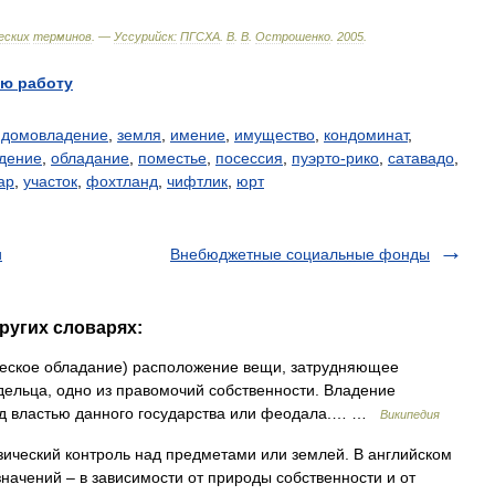
еских
терминов
. —
Уссурийск:
ПГСХА
.
В
.
В
.
Острошенко
.
2005
.
ю работу
,
домовладение
,
земля
,
имение
,
имущество
,
кондоминат
,
дение
,
обладание
,
поместье
,
посессия
,
пуэрто-рико
,
сатавадо
,
ар
,
участок
,
фохтланд
,
чифтлик
,
юрт
и
Внебюджетные социальные фонды
ругих словарях:
еское обладание) расположение вещи, затрудняющее
ельца, одно из правомочий собственности. Владение
од властью данного государства или феодала.… …
Википедия
зический контроль над предметами или землей. В английском
начений – в зависимости от природы собственности и от