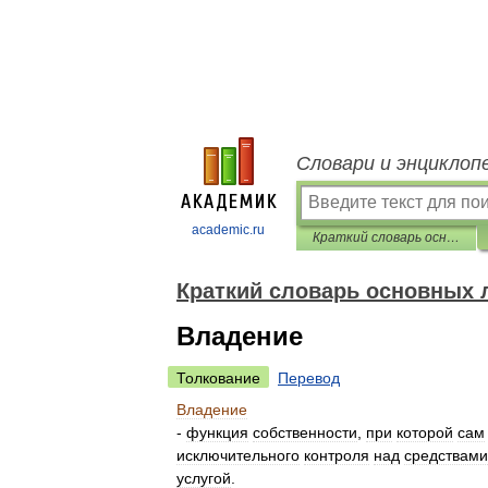
Словари и энциклоп
academic.ru
Краткий словарь основных лесоводственно-экономических терминов
Краткий словарь основных 
Владение
Толкование
Перевод
Владение
-
функция
собственности
,
при
которой
сам
исключительного
контроля
над
средствами
услугой
.