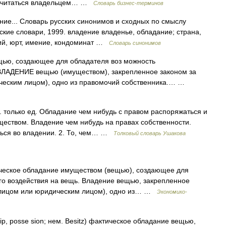
т считаться владельцем… …
Словарь бизнес-терминов
ние... Словарь русских синонимов и сходных по смыслу
сские словари, 1999. владение владенье, обладание; страна,
ций, юрт, имение, кондоминат …
Словарь синонимов
ью, создающее для обладателя воз можность
 ВЛАДЕНИЕ вещью (имуществом), закрепленное законом за
ческим лицом), одно из правомочий собственника.… …
 только ед. Обладание чем нибудь с правом распоряжаться и
еством. Владение чем нибудь на правах собственности.
ться во владении. 2. То, чем… …
Толковый словарь Ушакова
ческое обладание имуществом (вещью), создающее для
го воздействия на вещь. Владение вещью, закрепленное
м лицом или юридическим лицом), одно из… …
Экономико-
hip, posse sion; нем. Besitz) фактическое обладание вещью,