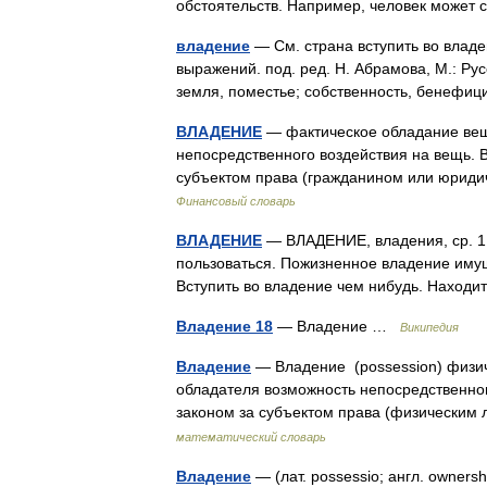
обстоятельств. Например, человек може
владение
— См. страна вступить во владе
выражений. под. ред. Н. Абрамова, М.: Ру
земля, поместье; собственность, бенефи
ВЛАДЕНИЕ
— фактическое обладание вещ
непосредственного воздействия на вещь.
субъектом права (гражданином или юриди
Финансовый словарь
ВЛАДЕНИЕ
— ВЛАДЕНИЕ, владения, ср. 1.
пользоваться. Пожизненное владение имущ
Вступить во владение чем нибудь. Находи
Владение 18
— Владение …
Википедия
Владение
— Владение (possession) физи
обладателя возможность непосредственно
законом за субъектом права (физически
математический словарь
Владение
— (лат. possessio; англ. owners