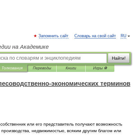
Запомнить сайт
Словарь на свой сайт
RU
едии на Академике
Найти!
Толкования
Переводы
Книги
Игры ⚽
лесоводственно-экономических терминов
собственник
или
его
представитель
получают
возможность
производства
,
недвижимостью
,
всяким
другим
благом
или