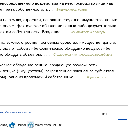
посредственного воздействия на нее, господство лица над
ью права собственности, а …
Энциклопедия права
 на землю, строения, основные средства, имущество, деньги,
ставляет фактическое обладание вещью либо документально
ъектом собственности. Владение …
Экономический словарь
на землю, строения, основные средства, имущество, деньги,
ставляет собой либо фактическое обладание вещью, либо
чие обладать объектом… …
Справочник технического переводчика
ческое обладание вещью, создающее возможность
В. вещью (имуществом), закрепленное законом за субъектом
цом), одно из правомочий собственника.… …
Юридический
ка
,
Реклама на сайте
18+
omla,
Drupal,
WordPress, MODx.